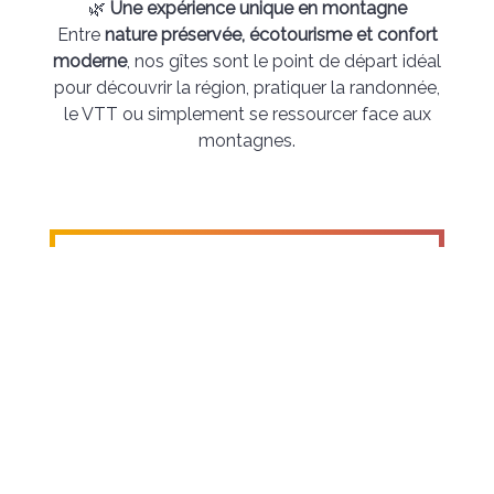
🌿
Une expérience unique en montagne
Entre
nature préservée, écotourisme et confort
moderne
, nos gîtes sont le point de départ idéal
pour découvrir la région, pratiquer la randonnée,
le VTT ou simplement se ressourcer face aux
montagnes.
Heure d'arrivée :
16:00
Heure de départ :
10:00
Capacité maximum :
4
Confirmation :
Immédiate
Lit(s) simple(s) :
2
Lit(s) king size :
1
Réservez