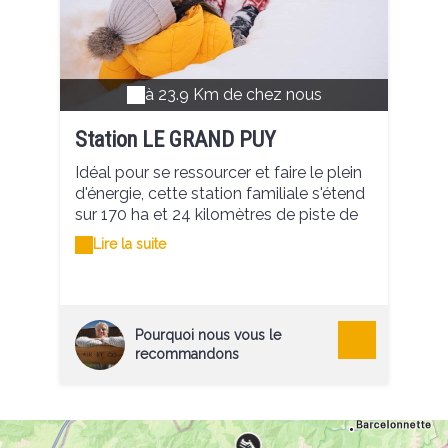
à 23.9 Km de chez nous
Station LE GRAND PUY
Idéal pour se ressourcer et faire le plein
d'énergie, cette station familiale s'étend
sur 170 ha et 24 kilomètres de piste de
ski alpin adaptées pour tous les niveaux
Lire la suite
et pour toute la famille. Que vous soyez
débutant ou skieur confirmé, le domaine
skiable du Grand-Puy comblera vos
envies de glisse. Elle vous offre un
Pourquoi nous vous le
accueil convivial et vous fait découvrir
recommandons
son domaine pour les débutants et les
sportifs. Nombres de pistes : 13 /// 24
km de pistes 2 pistes vertes 3 pistes
bleues 5 pistes rouges 3 pistes noires 1
jardin des neiges Remontées