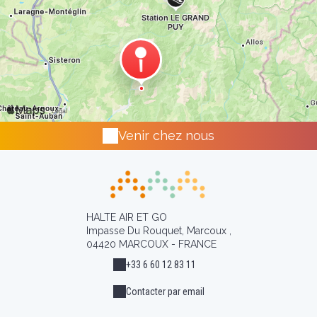
mécaniques : 3 téléskis 1 télésiège fixe 4
places 1 babyski Ski alpin : les pistes de
ski s'adressent aussi bien aux débutants
qu'aux skieurs confirmés, elles assurent
un ski évolutif.
Venir chez nous
HALTE AIR ET GO
Impasse Du Rouquet, Marcoux ,
04420 MARCOUX - FRANCE
+33 6 60 12 83 11
Contacter par email