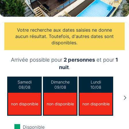
Votre recherche aux dates saisies ne donne
aucun résultat. Toutefois, d'autres dates sont
disponibles.
Arrivée possible pour
2 personnes
et pour
1
nuit
.
Samedi
Dimanche
Lundi
08/08
09/08
10/08
non disponible
non disponible
non disponible
Mardi
Mercredi
Jeudi
Disponible