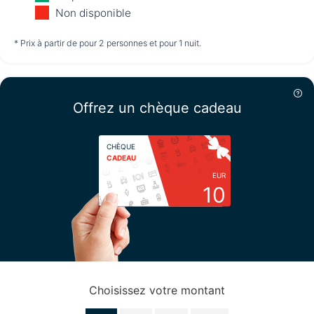
11/08
12/08
13/08
Non disponible
non disponible
non disponible
non disponible
* Prix à partir de pour 2 personnes et pour 1 nuit.
Vendredi
14/08
Offrez un chèque cadeau
non disponible
CHÈQUE
CADEAU
EUR
10
Choisissez votre montant